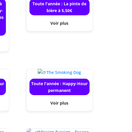
à
Toute l'année : La pinte de
y-
bière à 5,50€
es
Voir plus
e
ur
Toute l'année : Happy-Hour
permanent
Voir plus