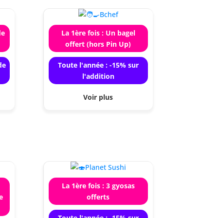
de
La 1ère fois : Un bagel
offert (hors Pin Up)
de
Toute l'année : -15% sur
l'addition
Voir plus
La 1ère fois : 3 gyosas
e
offerts
Toute l'année : -15% sur