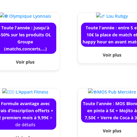
Toute l'année : Jusqu'à
Toute l'année : entre 5 e
-50% sur les produits OL
10€ la place de match e
Groupe
happy hour en avant mat
(matchs,concerts,...)
Voir plus
Voir plus
Formule avantage avec
Toute l'année : MOS Blon
rais d’inscription offerts +
en pinte à 5€ + Mojito à
2 premiers mois à 9,99€
+
7,50€ + Verre de Coca à 
de détails
Voir plus