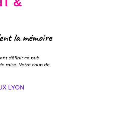
NT &
ent la mémoire
nt définir ce pub
de mise. Notre coup de
EUX LYON