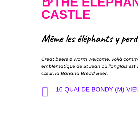
🍺THE ELEPHA
CASTLE
Même les éléphants y perd
Great beers & warm welcome. Voilà comme
emblématique de St Jean où l’anglais est 
cœur, la Banana Bread Beer.

16 QUAI DE BONDY (M) VI