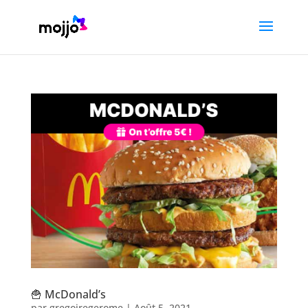
🍟 McDonald’s
par
gregoiregerome
|
Août 5, 2021