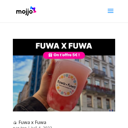
🍙 Fuwa x Fuwa
par
teo
|
Juil 4, 2022