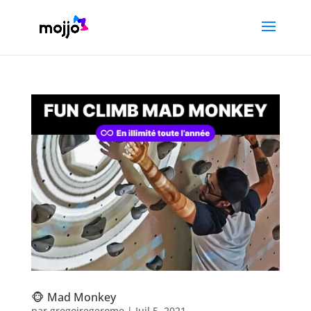
🐵 Mad Monkey
par
gregoiregerome
|
Juil 5, 2021