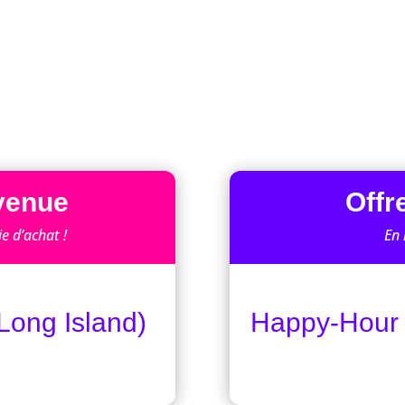
nvenue
Offr
e d’achat !
En 
 Long Island)
Happy-Hour 