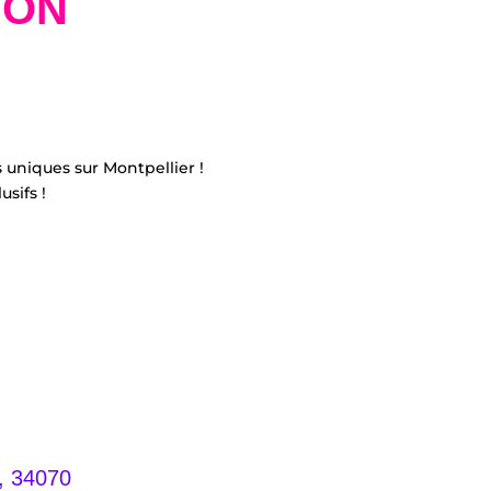
ION
s uniques sur Montpellier !
usifs !
 34070