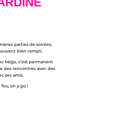
SARDINE
emières parties de soirées,
 souvent bien rempli.
vec Mojjo, c’est permanent
aire des rencontres avec des
ec ses amis.
fou, on y go !