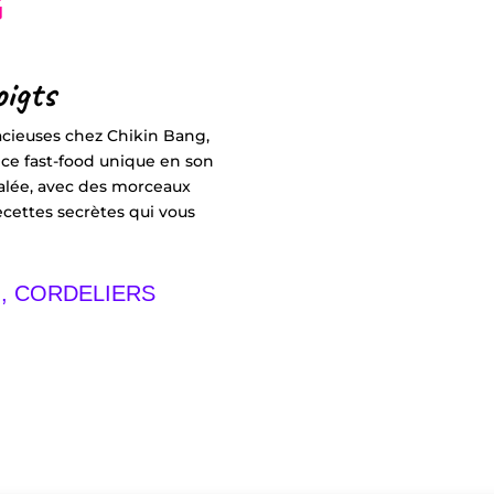
G
oigts
acieuses chez Chikin Bang,
nce fast-food unique en son
galée, avec des morceaux
ecettes secrètes qui vous
N, CORDELIERS