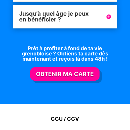
Jusqu’à quel âge je peux
en bénéficier ?
Prêt à profiter à fond de ta vie
grenobloise ? Obtiens ta carte dès
maintenant et reçois là dans 48h !
OBTENIR MA CARTE
CGU / CGV